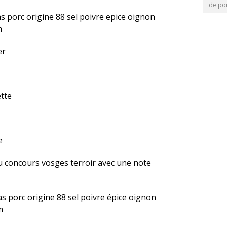
de po
s porc origine 88 sel poivre epice oignon
m
er
ette
e
u concours vosges terroir avec une note
s porc origine 88 sel poivre épice oignon
m