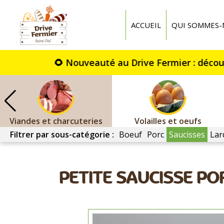
Drive
fermier
ACCUEIL
QUI SOMMES-
St
Dié
Viandes et charcuteries
Volailles et oeufs
Filtrer par sous-catégorie :
Boeuf
Porc
Saucisses
Lar
PETITE SAUCISSE P