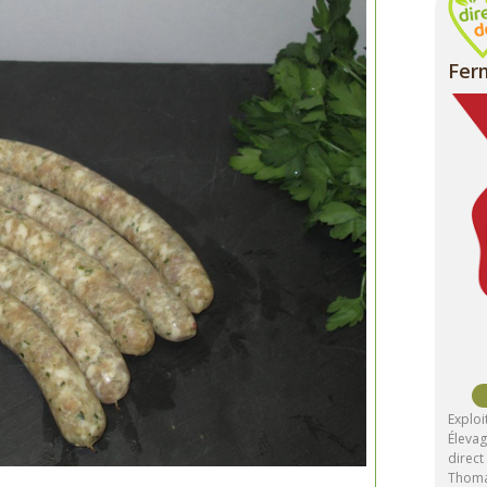
Fer
Exploi
Élevag
direc
Thomas