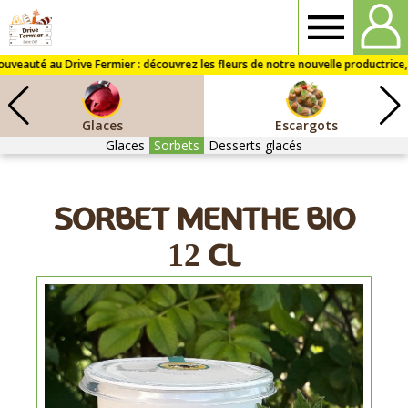
Drive
fermier
Glaces
Escargots
St
Glaces
Sorbets
Desserts glacés
Dié
SORBET MENTHE BIO
12 CL