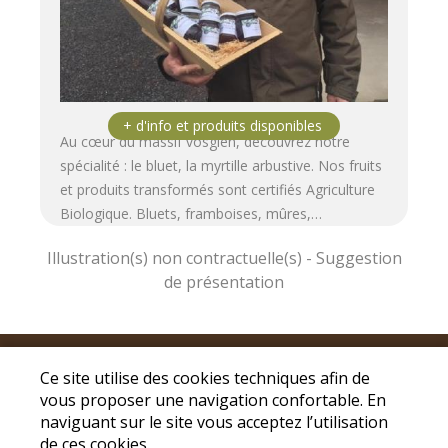
Au cœur du massif vosgien, découvrez notre
spécialité : le bluet, la myrtille arbustive. Nos fruits
et produits transformés sont certifiés Agriculture
Biologique. Bluets, framboises, mûres,…
Mentions légales
|
Conditions Générales de
Ce site utilise des cookies techniques afin de
Ventes
|
Protection des données personnelles
vous proposer une navigation confortable. En
© Copyright 2026 - Drive fermier Saint Dié -
naviguant sur le site vous acceptez l’utilisation
Tous droits réservés
de ces cookies.