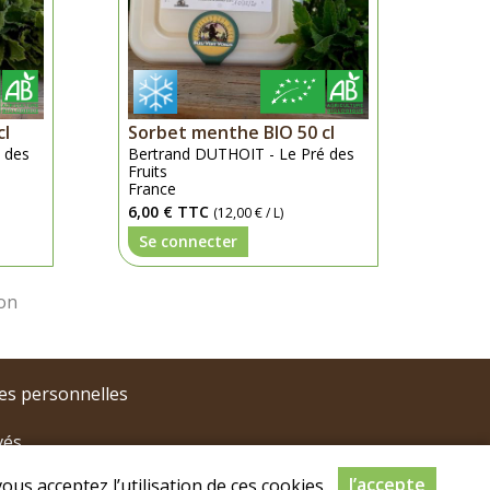
cl
Sorbet menthe BIO 50 cl
 des
Bertrand DUTHOIT - Le Pré des
Fruits
France
6,00 €
TTC
(12,00 € / L)
Se connecter
es personnelles
vés
J’accepte
ous acceptez l’utilisation de ces cookies.