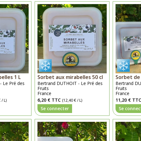
elles 1 L
Sorbet aux mirabelles 50 cl
Sorbet de 
 Le Pré des
Bertrand DUTHOIT - Le Pré des
Bertrand DU
Fruits
Fruits
France
France
6,20 €
TTC
11,20 €
TT
 / L)
(12,40 € / L)
Se connecter
Se connec