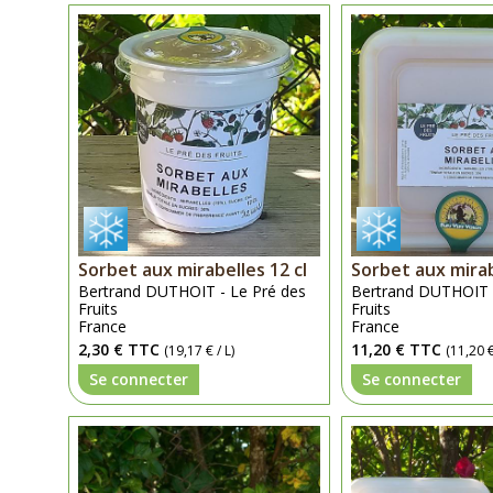
Sorbet aux mirabelles 12 cl
Sorbet aux mirab
Bertrand DUTHOIT - Le Pré des
Bertrand DUTHOIT -
Fruits
Fruits
France
France
2,30 €
TTC
11,20 €
TTC
(19,17 € / L)
(11,20 €
Se connecter
Se connecter