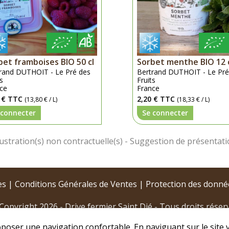
bet framboises BIO 50 cl
Sorbet menthe BIO 12 
rand DUTHOIT - Le Pré des
Bertrand DUTHOIT - Le Pré
ts
Fruits
ce
France
 €
TTC
2,20 €
TTC
(13,80 € / L)
(18,33 € / L)
 connecter
Se connecter
es
|
Conditions Générales de Ventes
|
Protection des donné
Copyright 2026 - Drive fermier Saint Dié - Tous droits réser
oposer une navigation confortable. En naviguant sur le site v