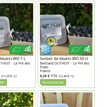
bluets BIO 1 L
Sorbet de bluets BIO 50 cl
THOIT - Le Pré des
Bertrand DUTHOIT - Le Pré des
Fruits
France
C
6,20 €
TTC
(11,20 € / L)
(12,40 € / L)
ter
Se connecter