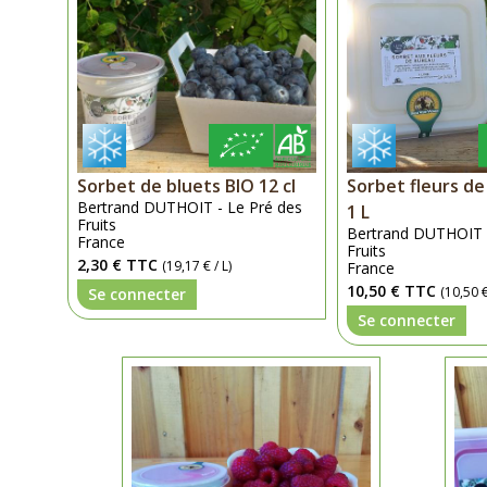
Sorbet de bluets BIO 12 cl
Sorbet fleurs de
Bertrand DUTHOIT - Le Pré des
1 L
Fruits
Bertrand DUTHOIT -
France
Fruits
2,30 €
TTC
(19,17 € / L)
France
10,50 €
TTC
(10,50 €
Se connecter
Se connecter