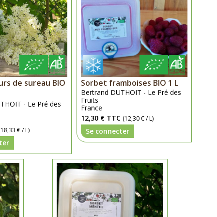
urs de sureau BIO
Sorbet framboises BIO 1 L
Bertrand DUTHOIT - Le Pré des
Fruits
THOIT - Le Pré des
France
12,30 €
TTC
(12,30 € / L)
(18,33 € / L)
Se connecter
ter