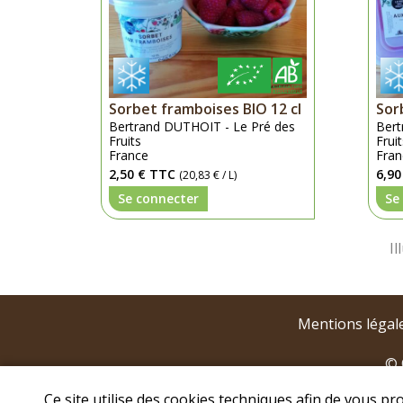
Sorbet framboises BIO 12 cl
Sor
Bertrand DUTHOIT - Le Pré des
Bert
Fruits
Frui
France
Fran
2,50 €
TTC
6,90
(20,83 € / L)
Se connecter
Se
Mentions légal
© 
Ce site utilise des cookies techniques afin de vous pr