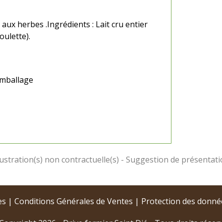
aux herbes .Ingrédients : Lait cru entier
boulette).
emballage
es
|
Conditions Générales de Ventes
|
Protection des donné