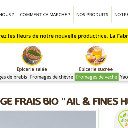
NOUS ?
COMMENT CA MARCHE ?
NOS PRODUITS
NOTR
Epicerie salée
Epicerie sucrée
es de brebis
Fromages de chèvre
Fromages de vache
Yao
E FRAIS BIO "AIL & FINES 