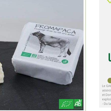
Le GA
associ
et Do
exploi
- Du la