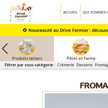
Drive
fermier
ACCUEIL
QUI SOMMES-
St
Dié
Produits laitiers
Pâtes et Farine
Filtrer par sous-catégorie :
Crèmerie
Desserts
Fromag
FROMAG