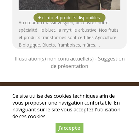
Au cœur du massif vosgien, découvrez notre
spécialité : le bluet, la myrtille arbustive. Nos fruits
et produits transformés sont certifiés Agriculture
Biologique. Bluets, framboises, mûres,…
Mentions légales
|
Conditions Générales de
Ce site utilise des cookies techniques afin de
Ventes
|
Protection des données personnelles
vous proposer une navigation confortable. En
© Copyright 2026 - Drive fermier Saint Dié -
naviguant sur le site vous acceptez l’utilisation
Tous droits réservés
de ces cookies.
Conception :
Dynapse
- Partenaire numérique
J’accepte
des circuits courts.