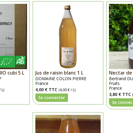
IO cubi 5 L
Jus de raisin blanc 1 L
Nectar de 
P
DOMAINE COLON PIERRE
Bertrand DU
France
Fruits
France
4,00 €
TTC
 L)
(4,00 € / L)
3,80 €
TTC
Se connecter
Se connec