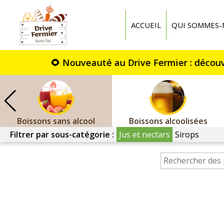
Drive
fermier
ACCUEIL
QUI SOMMES-
St
Dié
Boissons sans alcool
Boissons alcoolisées
Filtrer par sous-catégorie :
Jus et nectars
Sirops