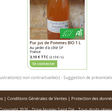
Pur jus de Pommes BIO 1 L
Au jardin d'à côté SP
France
3,10 €
TTC
(3,10 € / L)
Se connecter
es
|
Conditions Générales de Ventes
|
Protection des donné
Copyright 2026 - Drive fermier Saint Dié - Tous droits réser