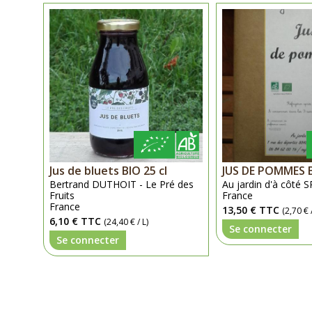
Jus de bluets BIO 25 cl
JUS DE POMMES B
Bertrand DUTHOIT - Le Pré des
Au jardin d'à côté S
Fruits
France
France
13,50 €
TTC
(2,70 € /
6,10 €
TTC
(24,40 € / L)
Se connecter
Se connecter