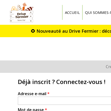
Drive
fermier
ACCUEIL
QUI SOMMES-
St
Dié
Cr
Onglets
principaux
Déjà inscrit ? Connectez-vous !
Adresse e-mail
*
Mot de passe
*